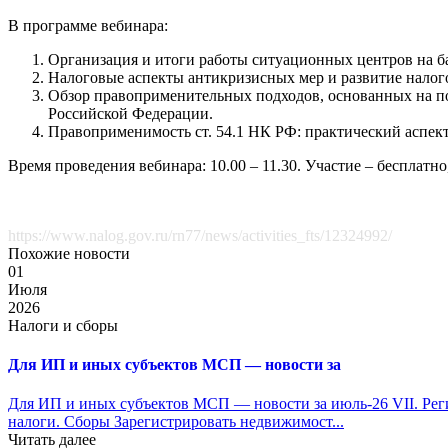
В программе вебинара:
Организация и итоги работы ситуационных центров на 
Налоговые аспекты антикризисных мер и развитие нало
Обзор правоприменительных подходов, основанных на п
Российской Федерации.
Правоприменимость ст. 54.1 НК РФ: практический аспект
Время проведения вебинара: 10.00 – 11.30. Участие – бесплатн
https://www.nalog.gov.ru/rn77/news/activities_fts/12324992/
Похожие новости
01
Июля
2026
Налоги и сборы
Для ИП и иных субъектов МСП — новости за
Для ИП и иных субъектов МСП — новости за июль-26 VII. Рег
налоги. Сборы Зарегистрировать недвижимост...
Читать далее