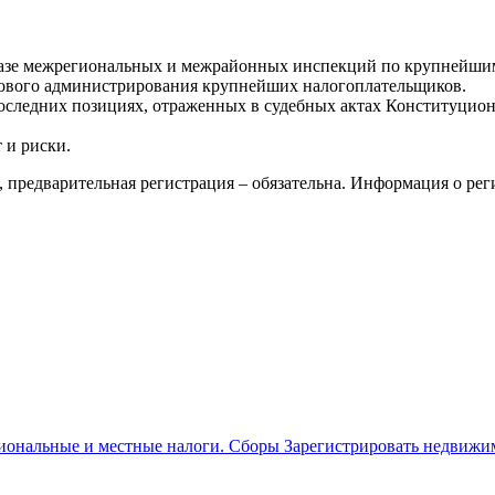
базе межрегиональных и межрайонных инспекций по крупнейши
гового администрирования крупнейших налогоплательщиков.
оследних позициях, отраженных в судебных актах Конституцион
 и риски.
о, предварительная регистрация – обязательна. Информация о ре
иональные и местные налоги. Сборы Зарегистрировать недвижим