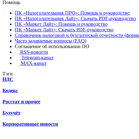
Помощь
ПК «Налоголательщик ПРО»: Помощь и руководство
ПК «Налоголательщик Лайт»: Скачать PDF-руководство
ПК «Маркет Лайт»: Помощь и руководство
ПК «Маркет Лайт»: Скачать PDF-руководство
Справочник налоговой и бухгалтеской отчетности (формы
Часто задаваемые вопросы (FAQ)
Соглашение об использовании ПО
RSS-новости
Telegram-канал
MAX-канал
Тэги
НДС
Кодекс
Росстат и прочее
Бухучёт
Корпоративные новости