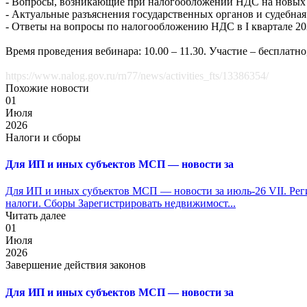
- Вопросы, возникающие при налогообложении НДС на новых 
- Актуальные разъяснения государственных органов и судебная
- Ответы на вопросы по налогообложению НДС в I квартале 20
Время проведения вебинара: 10.00 – 11.30. Участие – бесплатн
https://www.nalog.gov.ru/rn77/news/activities_fts/13386354/
Похожие новости
01
Июля
2026
Налоги и сборы
Для ИП и иных субъектов МСП — новости за
Для ИП и иных субъектов МСП — новости за июль-26 VII. Рег
налоги. Сборы Зарегистрировать недвижимост...
Читать далее
01
Июля
2026
Завершение действия законов
Для ИП и иных субъектов МСП — новости за