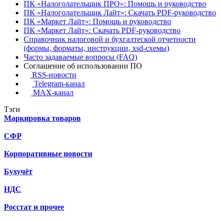
ПК «Налоголательщик ПРО»: Помощь и руководство
ПК «Налоголательщик Лайт»: Скачать PDF-руководство
ПК «Маркет Лайт»: Помощь и руководство
ПК «Маркет Лайт»: Скачать PDF-руководство
Справочник налоговой и бухгалтеской отчетности
(формы, форматы, инструкции, xsd-схемы)
Часто задаваемые вопросы (FAQ)
Соглашение об использовании ПО
RSS-новости
Telegram-канал
MAX-канал
Тэги
Маркировка товаров
СФР
Корпоративные новости
Бухучёт
НДС
Росстат и прочее