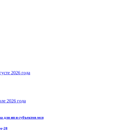
густе 2026 года
юле 2026 года
ва для ип и субъектов мсп
рт-28