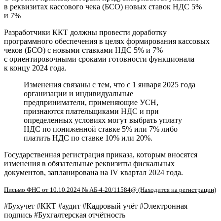
в реквизитах кассового чека (БСО) новых ставок НДС 5%
и 7%
Разработчики ККТ должны провести доработку
программного обеспечения в целях формирования кассовых
чеков (БСО) с новыми ставками НДС 5% и 7%
с ориентировочными сроками готовности функционала
к концу 2024 года.
Изменения связаны с тем, что с 1 января 2025 года
организации и индивидуальные
предприниматели, применяющие УСН,
признаются плательщиками НДС и при
определенных условиях могут выбрать уплату
НДС по пониженной ставке 5% или 7% либо
платить НДС по ставке 10% или 20%.
Государственная регистрация приказа, которым вносятся
изменения в обязательные реквизиты фискальных
документов, запланирована на IV квартал 2024 года.
Письмо ФНС от 10.10.2024 № АБ-4-20/11584@ (Находится на регистрации)
#Бухучет #ККТ #аудит #Кадровый учёт #Электронная
подпись #Бухгалтерская отчётность