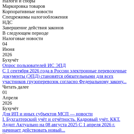
Налоги и сборы
Маркировка товаров
Корпоративные новости
Спецрежимы налогообложения
НДС
Завершение действия законов
В следующем периоде
Налоговые новости
04
Июня
2026
Бухучёт
Опрос пользователей ИС ЭПД
С 1 сентября 2026 года в России электронные перевозочные
документы (ЭПД) становятся обязательными для всех
участников грузоперевозок согласно Федеральному закону...
Читать далее
01
Апреля
2026
Бухучёт
Для ИП и иных субъектов МСП — новости
I. Бухгалтерский учёт и отчётность. Кадровый учёт. ККТ.
Аудит Актуально на 08 августа 2025 С 1 апреля 2026 г.
начинает действовать новый...