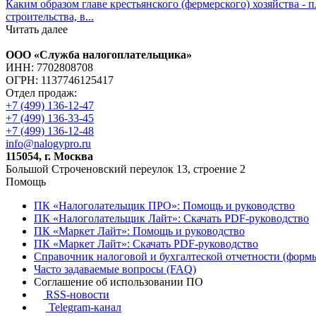
Каким образом главе крестьянского (фермерского) хозяйства -
строительства, в...
Читать далее
ООО «Служба налогоплательщика»
ИНН: 7702808708
ОГРН: 1137746125417
Отдел продаж:
+7 (499) 136-12-47
+7 (499) 136-33-45
+7 (499) 136-12-48
info@nalogypro.ru
115054, г. Москва
Большой Строченовский переулок 13, строение 2
Помощь
ПК «Налоголательщик ПРО»: Помощь и руководство
ПК «Налоголательщик Лайт»: Скачать PDF-руководство
ПК «Маркет Лайт»: Помощь и руководство
ПК «Маркет Лайт»: Скачать PDF-руководство
Справочник налоговой и бухгалтеской отчетности (формы
Часто задаваемые вопросы (FAQ)
Соглашение об использовании ПО
RSS-новости
Telegram-канал