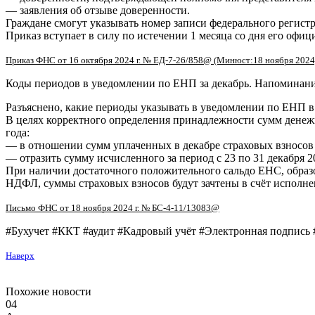
— заявления об отзыве доверенности.
Граждане смогут указывать номер записи федерального регистр
Приказ вступает в силу по истечении 1 месяца со дня его офи
Приказ ФНС от 16 октября 2024 г. № ЕД-7-26/858@ (Минюст:18 ноября 2024
Коды периодов в уведомлении по ЕНП за декабрь. Напомина
Разъяснено, какие периоды указывать в уведомлении по ЕНП в 
В целях корректного определения принадлежности сумм денежн
года:
— в отношении сумм уплаченных в декабре страховых взносов у
— отразить сумму исчисленного за период с 23 по 31 декабря 2
При наличии достаточного положительного сальдо ЕНС, образов
НДФЛ, суммы страховых взносов будут зачтены в счёт исполне
Письмо ФНС от 18 ноября 2024 г. № БС-4-11/13083@
#Бухучет #ККТ #аудит #Кадровый учёт #Электронная подпись #
Наверх
Похожие новости
04