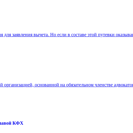
 для заявления вычета. Но если в составе этой путевки оказываю
й организацией, основанной на обязательном членстве адвокатов
главой КФХ