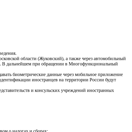
ведения.
ковской области (Жуковский), а также через автомобильный
ска. В дальнейшем при обращении в Многофункциональный
 сдавать биометрические данные через мобильное приложение
идентификации иностранцев на территории России будут
представительств и консульских учреждений иностранных
ом о налогах и сборах;