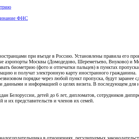
етрию
оминание ФНС
иностранцами при въезде в Россию. Установлены правила его про
е аэропорты Москвы (Домодедово, Шереметьево, Внуково) и Мос
давать биометрию (фото и отпечатки пальцев) в пунктах пропу
ацию и получат электронную карту иностранного гражданина.
безвизовом порядке через любой пункт пропуска, будут заранее
ми данными и информацией о целях визита. В последующем для 
ждан Белоруссии, детей до 6 лет, дипломатов, сотрудников дип
 и их представительств и членов их семей.
алогоплательщика в отношениях, регулируемых законодательств