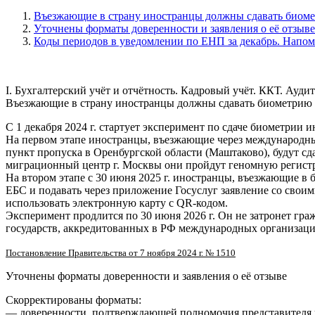
Въезжающие в страну иностранцы должны сдавать биом
Уточнены форматы доверенности и заявления о её отзыве
Коды периодов в уведомлении по ЕНП за декабрь. Нап
I. Бухгалтерский учёт и отчётность. Кадровый учёт. ККТ. Аудит
Въезжающие в страну иностранцы должны сдавать биометрию
С 1 декабря 2024 г. стартует эксперимент по сдаче биометрии 
На первом этапе иностранцы, въезжающие через международны
пункт пропуска в Оренбургской области (Маштаково), будут с
миграционный центр г. Москвы они пройдут геномную регистр
На втором этапе с 30 июня 2025 г. иностранцы, въезжающие в 
ЕБС и подавать через приложение Госуслуг заявление со свои
использовать электронную карту с QR-кодом.
Эксперимент продлится по 30 июня 2026 г. Он не затронет гра
государств, аккредитованных в РФ международных организаций
Постановление Правительства от 7 ноября 2024 г. № 1510
Уточнены форматы доверенности и заявления о её отзыве
Скорректированы форматы:
— доверенности, подтверждающей полномочия представителя н