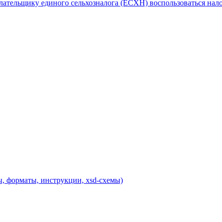
 плательщику единого сельхозналога (ЕСХН) воспользоваться на
, форматы, инструкции, xsd-схемы)