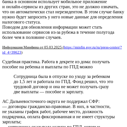
банка в основном использует мобильное приложение
и онлайн-сервисы из других стран, это не должно означать,
что он автоматически стал нерезидентом. В этом случае банку
нужно будет запросить у него новые данные для определения
налогового статуса.
Поводом для обновления информации может стать
использование сервисов из-за рубежа в течение полугода
более чем в половине случаев.
Информация Минфина от 05.03.2025 (
https://minfin.gov.ru/ru/press-center/?
id_4=39623
)
Судебная практика. Работа в декрете из дома: получать
пособие на ребенка и выплаты по ГПД можно
Сотрудница была в отпуске по уходу за ребенком
до 1,5 лет и работала по ГПД. Фонд решил, что это
трудовой договор и она не может получать сразу
две выплаты — пособие и зарплату.
АС Дальневосточного округа не поддержал СФР:
— договоры гражданско-правовые. В них, в частности,
не указаны график работ, рабочее место, должность
подрядчика, оплата фиксированная и не имеет структуры
зарплаты;
— сотрудница оказывала услуги по ГПД, которые