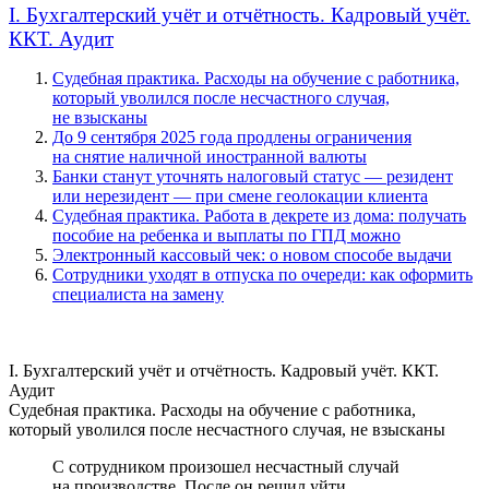
I. Бухгалтерский учёт и отчётность. Кадровый учёт.
ККТ. Аудит
Судебная практика. Расходы на обучение с работника,
который уволился после несчастного случая,
не взысканы
До 9 сентября 2025 года продлены ограничения
на снятие наличной иностранной валюты
Банки станут уточнять налоговый статус — резидент
или нерезидент — при смене геолокации клиента
Судебная практика. Работа в декрете из дома: получать
пособие на ребенка и выплаты по ГПД можно
Электронный кассовый чек: о новом способе выдачи
Сотрудники уходят в отпуска по очереди: как оформить
специалиста на замену
I. Бухгалтерский учёт и отчётность. Кадровый учёт. ККТ.
Аудит
Судебная практика. Расходы на обучение с работника,
который уволился после несчастного случая, не взысканы
С сотрудником произошел несчастный случай
на производстве. После он решил уйти