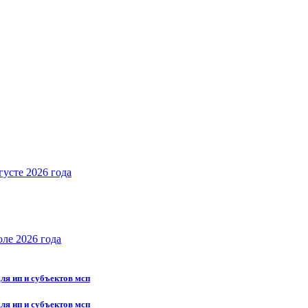
густе 2026 года
юле 2026 года
для ип и субъектов мсп
для ип и субъектов мсп