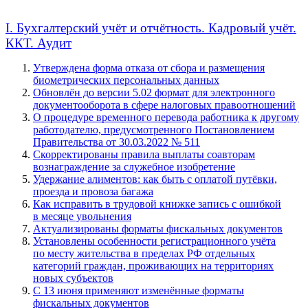
I. Бухгалтерский учёт и отчётность. Кадровый учёт.
ККТ. Аудит
Утверждена форма отказа от сбора и размещения
биометрических персональных данных
Обновлён до версии 5.02 формат для электронного
документооборота в сфере налоговых правоотношений
О процедуре временного перевода работника к другому
работодателю, предусмотренного Постановлением
Правительства от 30.03.2022 № 511
Скорректированы правила выплаты соавторам
вознаграждение за служебное изобретение
Удержание алиментов: как быть с оплатой путёвки,
проезда и провоза багажа
Как исправить в трудовой книжке запись с ошибкой
в месяце увольнения
Актуализированы форматы фискальных документов
Установлены особенности регистрационного учёта
по месту жительства в пределах РФ отдельных
категорий граждан, проживающих на территориях
новых субъектов
С 13 июня применяют изменённые форматы
фискальных документов