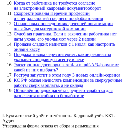
Когда от работника не требуется согласие
на электронный кадровый документооборот
Скорректированы Перечни профессий
и специальностей среднего профобразования
О налоговых последствиях дочерней организации
по займу для материнской компании
Судебная практика. Если в заявлении работника нет
даты ухода, его увольняют через 2 недели
Продажа сладких напитков с 1 июля: как настроить
онлайн-кассу
Продажа товара через интернет: какие реквизиты
указывать продавцу и агенту в чеке
Электронные договоры в .xml- и в .pdf-А/3-форматах:
какой из них выбрать?
Роструд запустит в этом году 3 новых онлайн-сервиса
КС РФ обязал начислять компенсации за сверхурочные
работы сверх зарплаты, а не оклада
Обновлён порядок расчёта среднего заработка для
назначения пособия по безработице
I. Бухгалтерский учёт и отчётность. Кадровый учёт. ККТ.
Аудит
Утверждена форма отказа от сбора и размещения