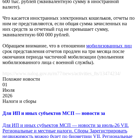
600 тыс. рублей (эквивалентную сумму в иностранной
валюте).
Что касается иностранных электронных кошельков, отчеты по
ним не представляются, если общая сумма зачисленных на
них средств за отчетный год не превышает сумму,
эквивалентную 600 000 рублей.
Обращаем внимание, что в отношении
мобилизованных лиц
срок представления отчетов продлен на три месяца после
окончания периода частичной мобилизации (увольнения
мобилизованного лица с военной службы).
https://www.nalog.gov.ru/rn77/news/activities_fts/13474234/
Похожие новости
01
Июля
2026
Налоги и сборы
Для ИП и иных субъектов МСП — новости за
Для ИП и иных субъектов МСП — новости за июль-26 VII.
Региональные и местные налоги. Сборы Зарегистрировать
недвижимость можно будет по биометрии VII. Региональные