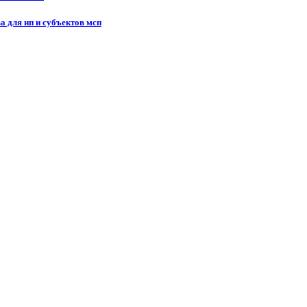
а для ип и субъектов мсп