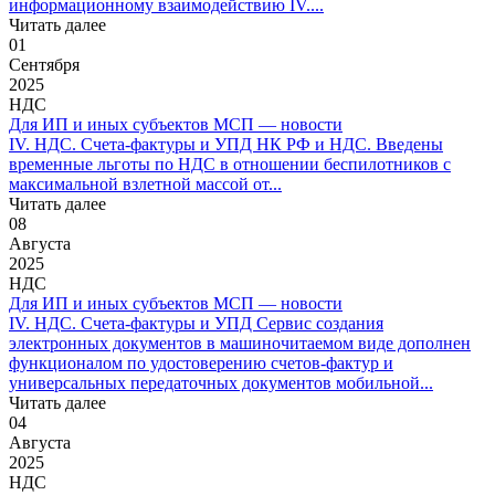
информационному взаимодействию IV....
Читать далее
01
Сентября
2025
НДС
Для ИП и иных субъектов МСП — новости
IV. НДС. Счета-фактуры и УПД НК РФ и НДС. Введены
временные льготы по НДС в отношении беспилотников с
максимальной взлетной массой от...
Читать далее
08
Августа
2025
НДС
Для ИП и иных субъектов МСП — новости
IV. НДС. Счета-фактуры и УПД Сервис создания
электронных документов в машиночитаемом виде дополнен
функционалом по удостоверению счетов-фактур и
универсальных передаточных документов мобильной...
Читать далее
04
Августа
2025
НДС