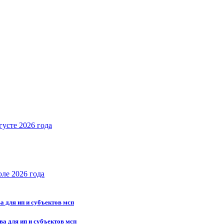
густе 2026 года
юле 2026 года
а для ип и субъектов мсп
ва для ип и субъектов мсп