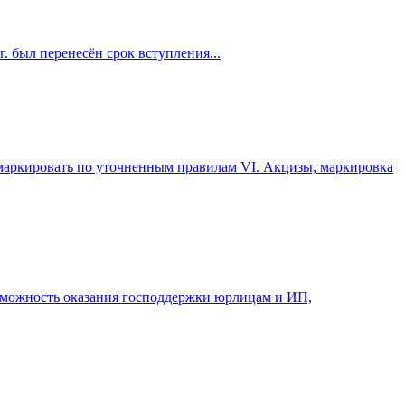
 был перенесён срок вступления...
маркировать по уточненным правилам VI. Акцизы, маркировка
зможность оказания господдержки юрлицам и ИП,