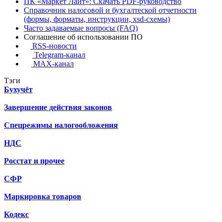
ПК «Маркет Лайт»: Скачать PDF-руководство
Справочник налоговой и бухгалтеской отчетности
(формы, форматы, инструкции, xsd-схемы)
Часто задаваемые вопросы (FAQ)
Соглашение об использовании ПО
RSS-новости
Telegram-канал
MAX-канал
Тэги
Бухучёт
Завершение действия законов
Спецрежимы налогообложения
НДС
Росстат и прочее
СФР
Маркировка товаров
Кодекс