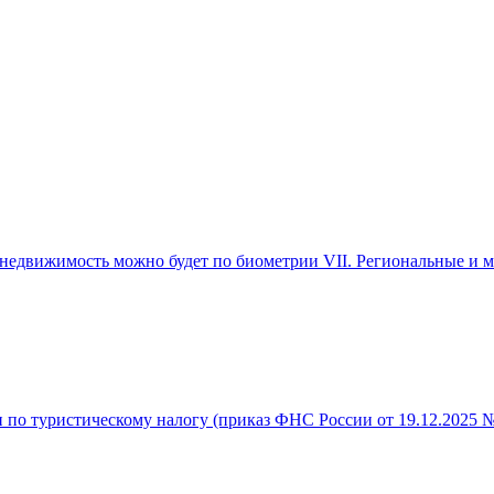
ь недвижимость можно будет по биометрии VII. Региональные и
и по туристическому налогу (приказ ФНС России от 19.12.2025 №