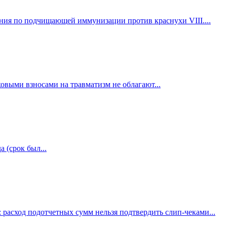
ания по подчищающей иммунизации против краснухи VIII....
овыми взносами на травматизм не облагают...
 (срок был...
расход подотчетных сумм нельзя подтвердить слип-чеками...