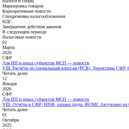
Налоги и сборы
Маркировка товаров
Корпоративные новости
Спецрежимы налогообложения
НДС
Завершение действия законов
В следующем периоде
Налоговые новости
02
Марта
2026
СФР
Для ИП и иных субъектов МСП — новости
VIII. Расчёты по социальным взносам (РСВ). Директивы СФР, Ф
Читать далее
12
Января
2026
СФР
Для ИП и иных субъектов МСП — новости
VIII. Отчёты в СФР; НПФ, охрана труда. ФОМС Актуально на 08
Читать далее
01
Октября
2025