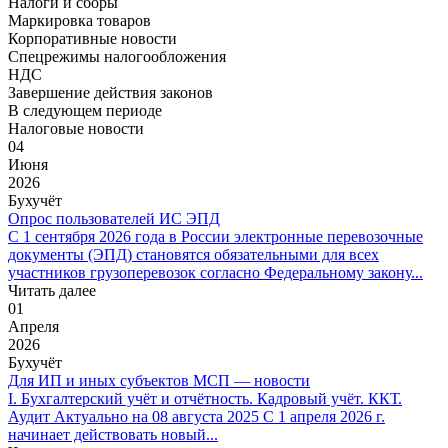
Налоги и сборы
Маркировка товаров
Корпоративные новости
Спецрежимы налогообложения
НДС
Завершение действия законов
В следующем периоде
Налоговые новости
04
Июня
2026
Бухучёт
Опрос пользователей ИС ЭПД
С 1 сентября 2026 года в России электронные перевозочные
документы (ЭПД) становятся обязательными для всех
участников грузоперевозок согласно Федеральному закону...
Читать далее
01
Апреля
2026
Бухучёт
Для ИП и иных субъектов МСП — новости
I. Бухгалтерский учёт и отчётность. Кадровый учёт. ККТ.
Аудит Актуально на 08 августа 2025 С 1 апреля 2026 г.
начинает действовать новый...