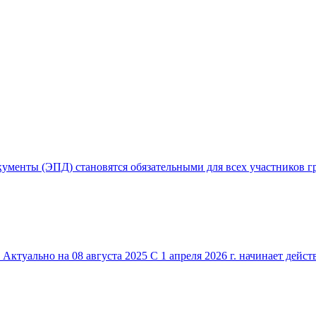
кументы (ЭПД) становятся обязательными для всех участников гр
 Актуально на 08 августа 2025 С 1 апреля 2026 г. начинает дейст