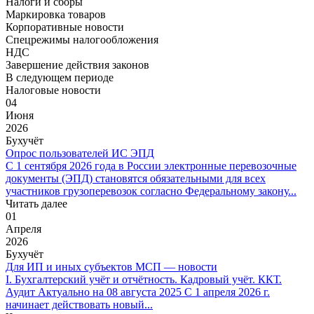
Налоги и сборы
Маркировка товаров
Корпоративные новости
Спецрежимы налогообложения
НДС
Завершение действия законов
В следующем периоде
Налоговые новости
04
Июня
2026
Бухучёт
Опрос пользователей ИС ЭПД
С 1 сентября 2026 года в России электронные перевозочные
документы (ЭПД) становятся обязательными для всех
участников грузоперевозок согласно Федеральному закону...
Читать далее
01
Апреля
2026
Бухучёт
Для ИП и иных субъектов МСП — новости
I. Бухгалтерский учёт и отчётность. Кадровый учёт. ККТ.
Аудит Актуально на 08 августа 2025 С 1 апреля 2026 г.
начинает действовать новый...