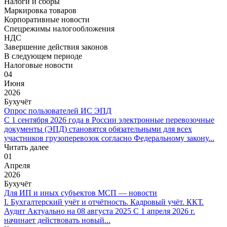
Налоги и сборы
Маркировка товаров
Корпоративные новости
Спецрежимы налогообложения
НДС
Завершение действия законов
В следующем периоде
Налоговые новости
04
Июня
2026
Бухучёт
Опрос пользователей ИС ЭПД
С 1 сентября 2026 года в России электронные перевозочные
документы (ЭПД) становятся обязательными для всех
участников грузоперевозок согласно Федеральному закону...
Читать далее
01
Апреля
2026
Бухучёт
Для ИП и иных субъектов МСП — новости
I. Бухгалтерский учёт и отчётность. Кадровый учёт. ККТ.
Аудит Актуально на 08 августа 2025 С 1 апреля 2026 г.
начинает действовать новый...